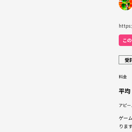
https:
この
受
料金
平均 
アピー
ゲー
りま