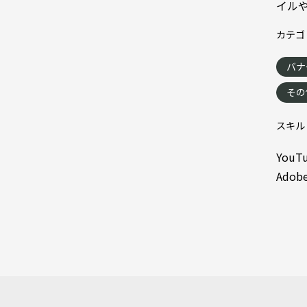
イル
カテゴ
バナ
その
スキル
You
Adob