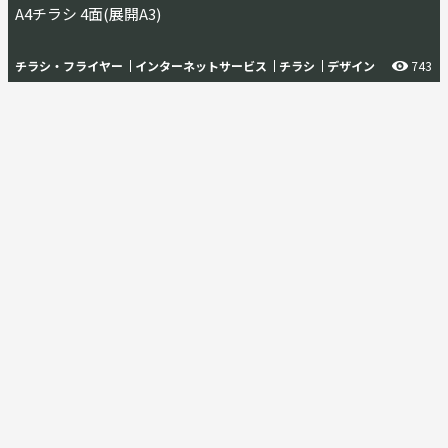
A4チラシ 4面(展開A3)
チラシ・フライヤー
インターネットサービス
チラシ
デザイン
743
フライヤー
パンフレット
カタログ
ショップカード
画像加工
飲食 チラシA4(片面)
チラシ・フライヤー
食品
デザイン
チラシ
画像加工
フライヤー
727
カタログ
パンフレット
ショップカード