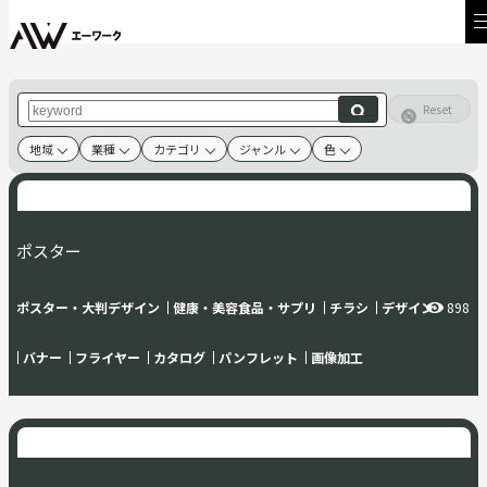
Reset
地域
業種
カテゴリ
ジャンル
色
ポスター
ポスター・大判デザイン
健康・美容食品・サプリ
チラシ
デザイン
898
バナー
フライヤー
カタログ
パンフレット
画像加工